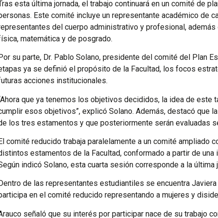
Tras esta última jornada, el trabajo continuará en un comité de p
personas. Este comité incluye un representante académico de c
representantes del cuerpo administrativo y profesional, además 
física, matemática y de posgrado.
Por su parte, Dr. Pablo Solano, presidente del comité del Plan Est
etapas ya se definió el propósito de la Facultad, los focos estra
futuras acciones institucionales.
“Ahora que ya tenemos los objetivos decididos, la idea de este t
cumplir esos objetivos”, explicó Solano. Además, destacó que l
de los tres estamentos y que posteriormente serán evaluadas se
El comité reducido trabaja paralelamente a un comité ampliado 
distintos estamentos de la Facultad, conformado a partir de una i
Según indicó Solano, esta cuarta sesión corresponde a la última 
Dentro de las representantes estudiantiles se encuentra Javiera 
participa en el comité reducido representando a mujeres y disid
Arauco señaló que su interés por participar nace de su trabajo 