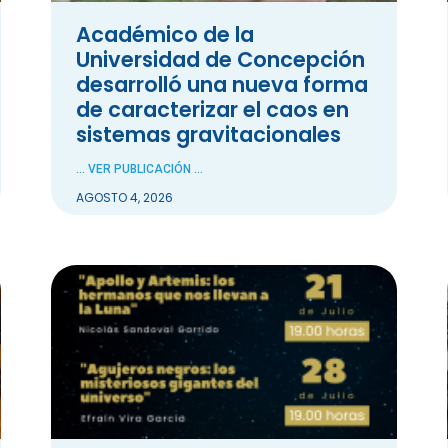
Académico de la
Universidad de Concepción
desarrolló una nueva forma
de caracterizar el caos en
sistemas gravitacionales
... VER PUBLICACIÓN ...
AGOSTO 4, 2026