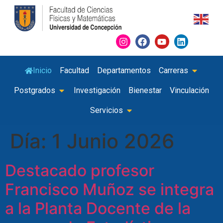
Inicio
Facultad
Departamentos
Carreras
Postgrados
Investigación
Bienestar
Vinculación
Servicios
Día:
1 Junio 2026
Destacado profesor
Francisco Muñoz se integra
a la Planta Docente de la